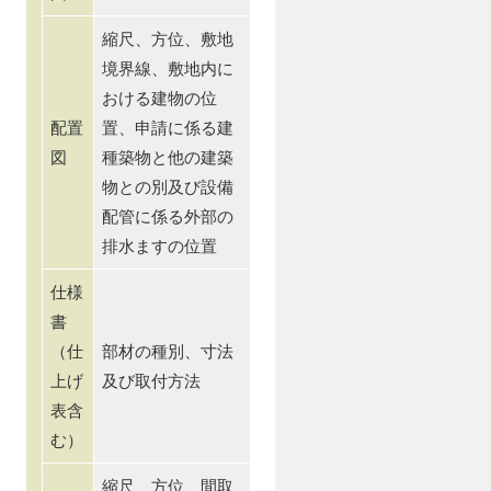
縮尺、方位、敷地
境界線、敷地内に
おける建物の位
配置
置、申請に係る建
図
種築物と他の建築
物との別及び設備
配管に係る外部の
排水ますの位置
仕様
書
（仕
部材の種別、寸法
上げ
及び取付方法
表含
む）
縮尺、方位、間取