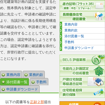
住宅建築等計画の認定を支援するた
め、熊本県内を対象として、認定申
請に先立って、申請者の確認申請に
より、当該計画に係る長期使用構造
業務内容
等の確認を行い、申請者に対して確
業務約款
認書を交付することとしています。
添付図書一覧
この場合、認定申請をしようとする
手数料
方は、認定申請書に確認書を添付し
申請書ダウンロード
て、所管行政庁に提出していただく
ことになります。
業務内容
業務約款
添付図書一覧
手数料
申請書ダウンロード
以下の図書等を
正副２部
提出