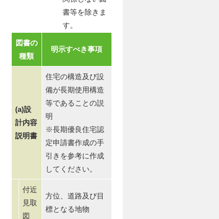
書等を除きま
す。
図書の
明示すべき事項
種類
住宅の構造及び設
備が長期使用構造
等であることの説
(a)設
明
計内容
※長期優良住宅認
説明書
定申請書作成の手
引きを参考に作成
してください。
付近
方位、道路及び目
見取
標となる地物
図