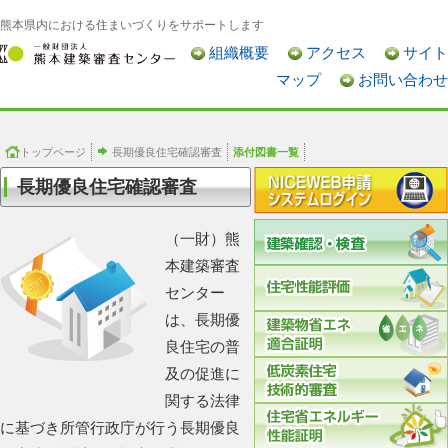
熊本県内における住まいづくりをサポートします
組織概要
アクセス
サイト
マップ
お問い合わせ
トップページ
長期優良住宅確認審査
添付図書一覧
長期優良住宅確認審査
（一財）熊
本建築審査
センター
は、長期優
良住宅の普
及の促進に
関する法律
に基づき所管行政庁が行う長期優良