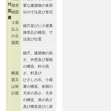
付
積求
要な建築物の各部
図
積図
分の寸法及び算式
書
２面
縮尺並びに小屋裏
以上
換気孔の種別、寸
の立
法及び位置
面図
縮尺、建築物の高
さ、外壁及び屋根
の構造、軒の高
断面
さ、軒及び
図又
ひさしの出、小屋
は矩
裏の構造、各階の
計図
天井の高さ、天井
の構造、床の高さ
及び構造並びに床