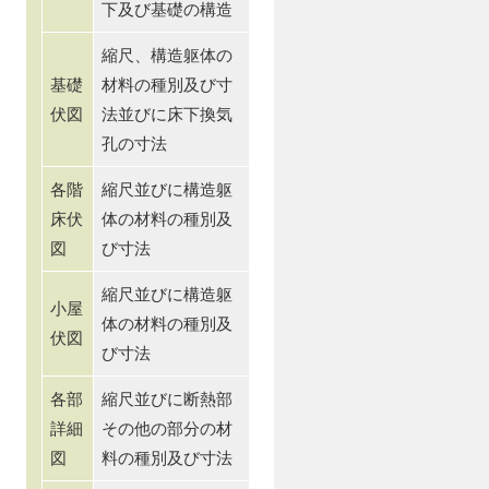
下及び基礎の構造
縮尺、構造躯体の
基礎
材料の種別及び寸
伏図
法並びに床下換気
孔の寸法
各階
縮尺並びに構造躯
床伏
体の材料の種別及
図
び寸法
縮尺並びに構造躯
小屋
体の材料の種別及
伏図
び寸法
各部
縮尺並びに断熱部
詳細
その他の部分の材
図
料の種別及び寸法