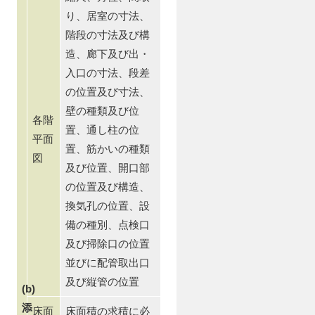
り、居室の寸法、
階段の寸法及び構
造、廊下及び出・
入口の寸法、段差
の位置及び寸法、
壁の種類及び位
各階
置、通し柱の位
平面
置、筋かいの種類
図
及び位置、開口部
の位置及び構造、
換気孔の位置、設
備の種別、点検口
及び掃除口の位置
並びに配管取出口
及び縦管の位置
(b)
添
床面
床面積の求積に必