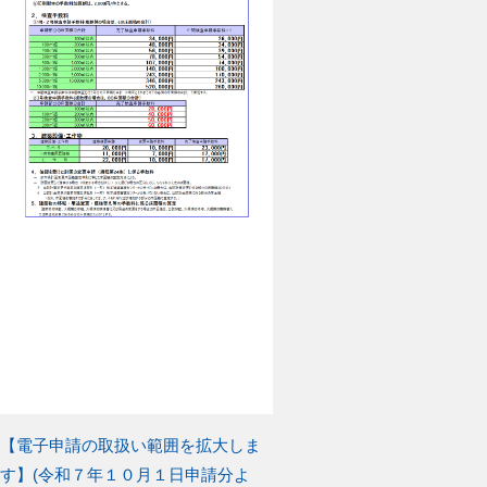
前
【電子申請の取扱い範囲を拡大しま
投
の
す】(令和７年１０月１日申請分よ