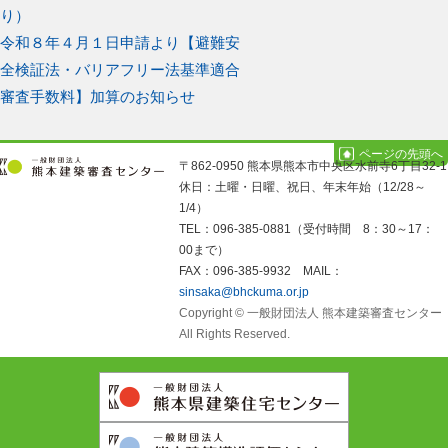
稿
投
り）
稿:
次
ナ
令和８年４月１日申請より【避難安
の
全検証法・バリアフリー法基準適合
ビ
投
審査手数料】加算のお知らせ
ゲ
稿:
ページの先頭へ
ー
〒862-0950 熊本県熊本市中央区水前寺6丁目32-1
休日：土曜・日曜、祝日、年末年始（12/28～
シ
1/4）
TEL：096-385-0881（受付時間 8：30～17：
ョ
00まで）
FAX：096-385-9932 MAIL：
ン
sinsaka@bhckuma.or.jp
Copyright © 一般財団法人 熊本建築審査センター
All Rights Reserved.