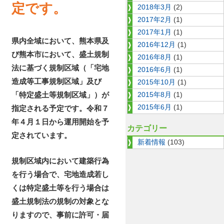
定です。
2018年3月
(2)
2017年2月
(1)
2017年1月
(1)
県内全域において、熊本県及
2016年12月
(1)
び熊本市において、盛土規制
2016年8月
(1)
法に基づく規制区域（「宅地
2016年6月
(1)
造成等工事規制区域」及び
2015年10月
(1)
「特定盛土等規制区域」）が
2015年8月
(1)
2015年6月
(1)
指定される予定です。令和７
年４月１日から運用開始を予
カテゴリー
定されています。
新着情報
(103)
規制区域内において建築行為
を行う場合で、宅地造成若し
くは特定盛土等を行う場合は
盛土規制法の規制の対象とな
りますので、事前に許可・届