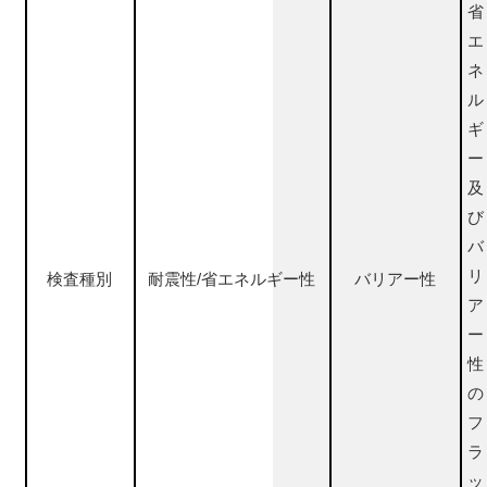
省
エ
ネ
ル
ギ
ー
及
び
バ
リ
検査種別
耐震性/省エネルギー性
バリアー性
ア
ー
性
の
フ
ラ
ッ