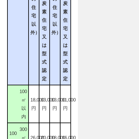
炭
炭
住
住
素
素
宅
宅
住
住
以
以
宅
宅
外）
外）
又
又
は
は
型
型
式
式
認
認
定
定
100
㎡
18,000
13,000
13,000
11,000
以
円
円
円
円
内
300
100
㎡
26,000
20,000
18,000
16,000