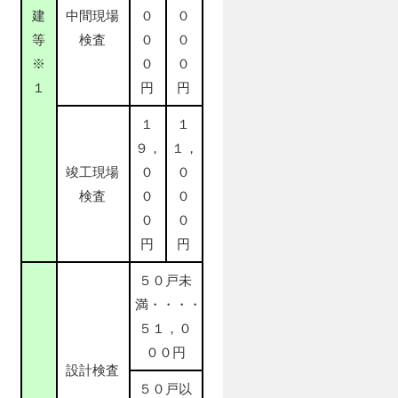
建
中間現場
０
０
等
検査
０
０
※
０
０
１
円
円
１
１
９，
１，
竣工現場
０
０
検査
０
０
０
０
円
円
５０戸未
満・・・・
５１，０
００円
設計検査
５０戸以