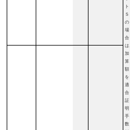
ト
Ｓ
の
場
合
は
加
算
額
を
適
合
証
明
手
数