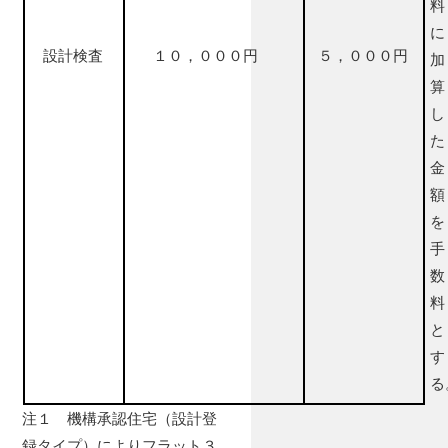
料
に
設計検査
１０，０００円
５，０００円
加
算
し
た
金
額
を
手
数
料
と
す
る
注１ 機構承認住宅（設計登
録タイプ）によりフラット３