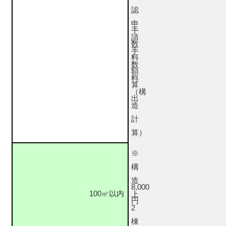
認
申
手
請
数
手
料
数
額
料
算
（構
出
造
計
算）
※
構
造
8,000
100㎡以内
上
円
2
棟