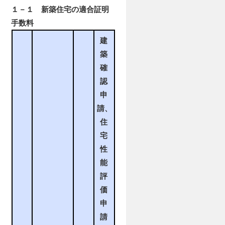
１－１ 新築住宅の適合証明
手数料
建
築
確
認
申
請、
住
宅
性
能
評
価
申
請