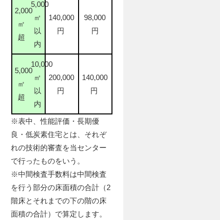
5,000
2,000
㎡
140,000
98,000
㎡
以
円
円
超
内
10,000
5,000
㎡
200,000
140,000
㎡
以
円
円
超
内
※表中、性能評価・長期優
良・低炭素住宅とは、それぞ
れの技術的審査を当センター
で行ったものをいう。
※中間検査手数料は中間検査
を行う部分の床面積の合計（2
階床とそれまでの下の階の床
面積の合計）で算定します。