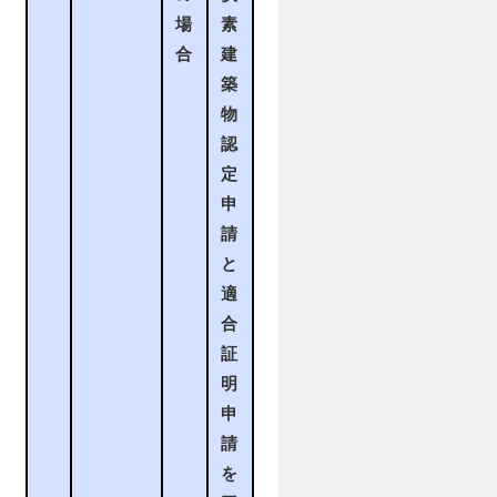
場
素
合
建
築
物
認
定
申
請
と
適
合
証
明
申
請
を