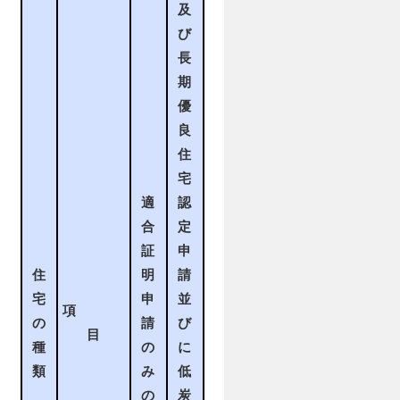
及
び
長
期
優
良
住
宅
適
認
合
定
証
申
住
明
請
宅
申
並
項
の
請
び
目
種
の
に
類
み
低
の
炭