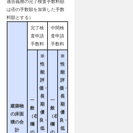
適合義務の完了検査手数料額
は④の手数額を加算した手数
料額とする）
完了検
中間検
査申請
査申請
手数料
手数料
※
※
性
性
能
能
評
評
価・
価・
長
長
一
一
期
期
建築物
般
般
優
優
の床面
（右
（右
良・
良・
積の合
欄
欄
低
低
計
の
の