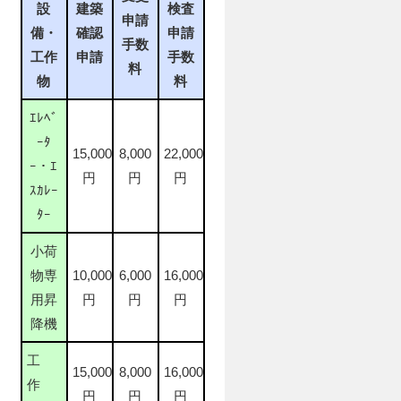
設
建築
検査
申請
備・
確認
申請
手数
工作
申請
手数
料
物
料
ｴﾚﾍﾞ
ｰﾀ
15,000
8,000
22,000
ｰ・ｴ
円
円
円
ｽｶﾚｰ
ﾀｰ
小荷
物専
10,000
6,000
16,000
用昇
円
円
円
降機
工
15,000
8,000
16,000
作
円
円
円