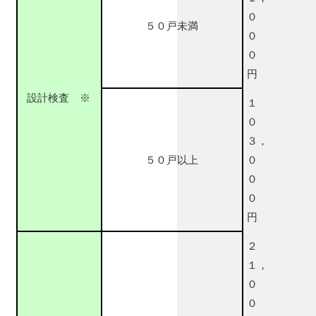
０
５０戸未満
０
０
円
設計検査 ※
１
０
３，
５０戸以上
０
０
０
円
２
１，
０
０