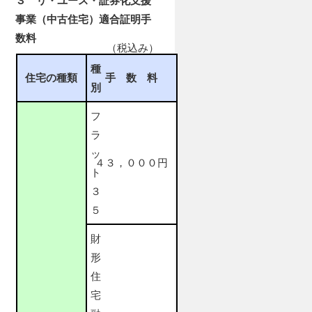
３ リ・ユース・証券化支援
事業（中古住宅）適合証明手
数料
（税込み）
種
住宅の種類
手 数 料
別
フ
ラ
ッ
４３，０００円
ト
３
５
財
形
住
宅