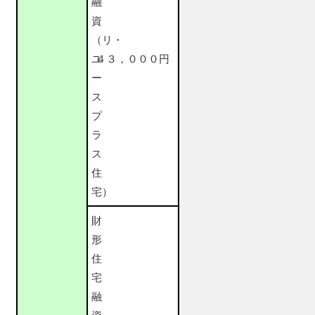
融
資
（リ・
ユ
４３，０００円
ー
ス
プ
ラ
ス
住
宅）
財
形
住
宅
融