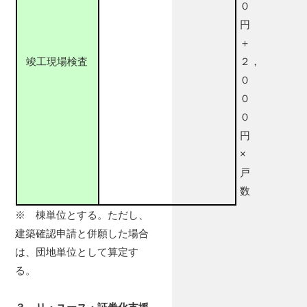
０
円
＋
竣工現場検査
２，
０
０
０
円
×
戸
数
※ 棟単位とする。ただし、
建築確認申請と併願した場合
は、団地単位として算定す
る。