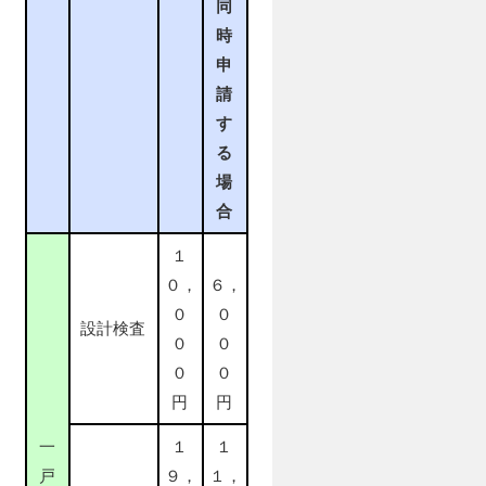
同
時
申
請
す
る
場
合
１
０，
６，
０
０
設計検査
０
０
０
０
円
円
一
１
１
戸
９，
１，