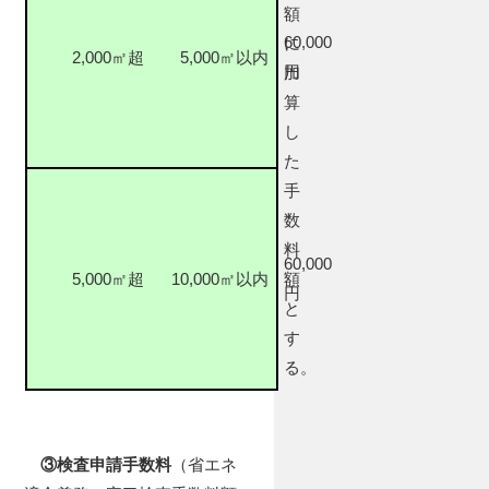
額
60,000
に
2,000㎡超
5,000㎡以内
円
加
算
し
た
手
数
料
60,000
5,000㎡超
10,000㎡以内
額
円
と
す
る。
③検査申請手数料
（省エネ