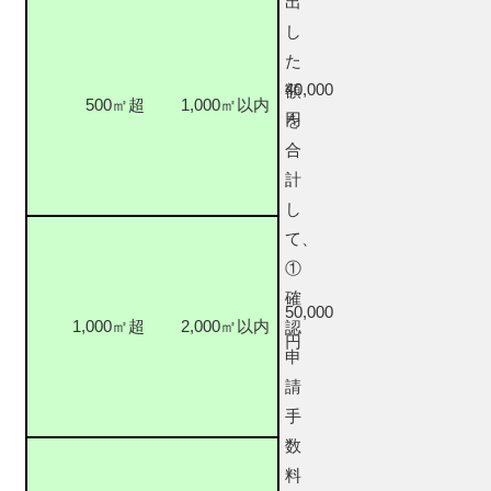
出
し
た
40,000
額
500㎡超
1,000㎡以内
円
を
合
計
し
て、
①
確
50,000
1,000㎡超
2,000㎡以内
認
円
申
請
手
数
料