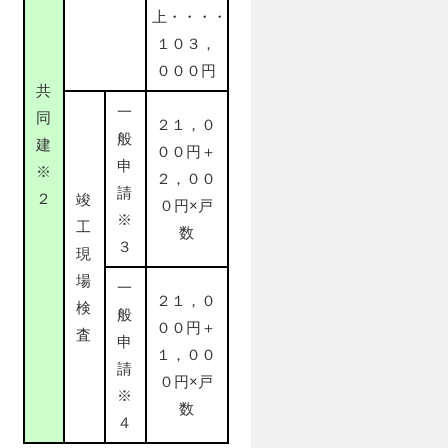
上・・・・
１０３，
０００円
共
一
同
２１，０
般
建
００円＋
申
※
２，００
請
２
竣
０円×戸
※
工
数
３
現
場
一
２１，０
検
般
００円＋
査
申
１，００
請
０円×戸
※
数
４