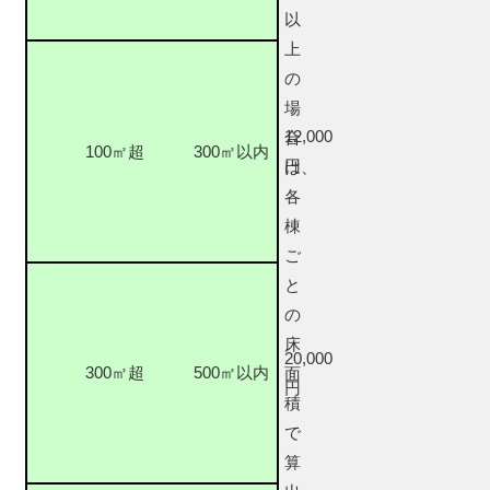
以
上
の
場
12,000
合
100㎡超
300㎡以内
円
は、
各
棟
ご
と
の
床
20,000
300㎡超
500㎡以内
面
円
積
で
算