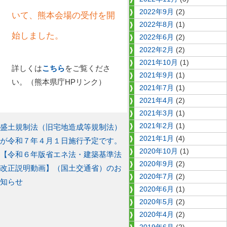
2022年9月
(2)
いて、熊本会場の受付を開
2022年8月
(1)
始しました。
2022年6月
(2)
2022年2月
(2)
2021年10月
(1)
詳しくは
こちら
をご覧くださ
2021年9月
(1)
い。（熊本県庁HPリンク）
2021年7月
(1)
2021年4月
(2)
2021年3月
(1)
前
2021年2月
(1)
盛土規制法（旧宅地造成等規制法）
投
2021年1月
(4)
の
が令和７年４月１日施行予定です。
稿
2020年10月
(1)
投
次
【令和６年版省エネ法・建築基準法
2020年9月
(2)
稿:
の
ナ
改正説明動画】（国土交通省）のお
2020年7月
(2)
投
知らせ
ビ
2020年6月
(1)
稿:
2020年5月
(2)
ゲ
2020年4月
(2)