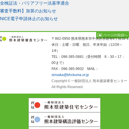
の
全検証法・バリアフリー法基準適合
稿
投
審査手数料】加算のお知らせ
稿:
次
ナ
NICE電子申請休止のお知らせ
の
ビ
投
ページの先頭へ
〒862-0950 熊本県熊本市中央区水前寺6丁目32-1
ゲ
稿:
休日：土曜・日曜、祝日、年末年始（12/28～
1/4）
ー
TEL：096-385-0881（受付時間 8：30～17：
00まで）
シ
FAX：096-385-9932 MAIL：
sinsaka@bhckuma.or.jp
ョ
Copyright © 一般財団法人 熊本建築審査センター
All Rights Reserved.
ン