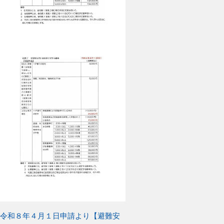
前
令和８年４月１日申請より【避難安
投