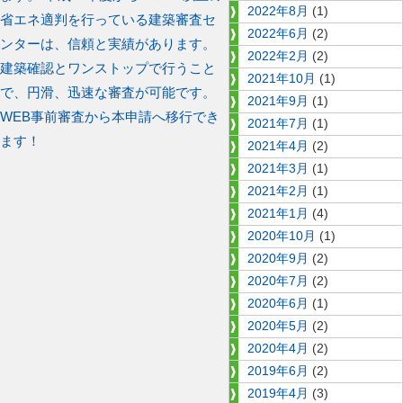
2022年8月
(1)
稿:
ナ
省エネ適判を行っている建築審査セ
2022年6月
(2)
ンターは、信頼と実績があります。
ビ
2022年2月
(2)
建築確認とワンストップで行うこと
2021年10月
(1)
ゲ
で、円滑、迅速な審査が可能です。
2021年9月
(1)
次
WEB事前審査から本申請へ移行でき
2021年7月
(1)
ー
の
ます！
2021年4月
(2)
シ
投
2021年3月
(1)
稿:
2021年2月
(1)
ョ
2021年1月
(4)
ン
2020年10月
(1)
2020年9月
(2)
2020年7月
(2)
2020年6月
(1)
2020年5月
(2)
2020年4月
(2)
2019年6月
(2)
2019年4月
(3)